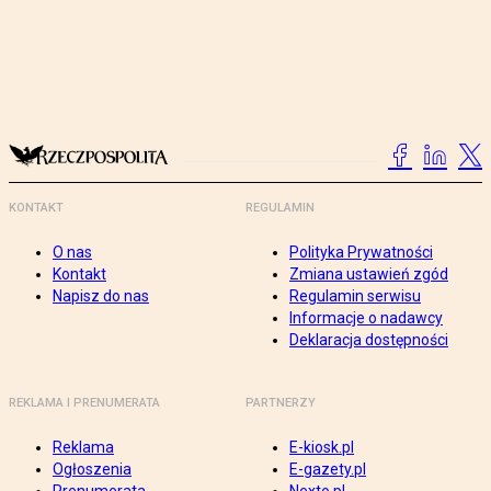
KONTAKT
REGULAMIN
O nas
Polityka Prywatności
Kontakt
Zmiana ustawień zgód
Napisz do nas
Regulamin serwisu
Informacje o nadawcy
Deklaracja dostępności
REKLAMA I PRENUMERATA
PARTNERZY
Reklama
E-kiosk.pl
Ogłoszenia
E-gazety.pl