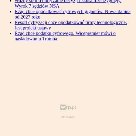
Ważny spór o doręczanie decyzji fiskusa rozstrzygnięty.
Wyrok 7 sędziów NSA
Rząd chce opodatkować cyfrowych gigantów. Nowa danina
od 2027 roku
Resort cyfryzacji chce opodatkować firmy technologiczne.
Jest projekt ustawy
Rząd chce podatku cyfrowego. Wicepremier mówi o
naśladowaniu Trumpa