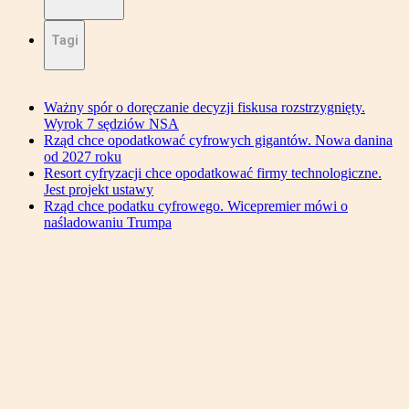
Tagi
Ważny spór o doręczanie decyzji fiskusa rozstrzygnięty.
Wyrok 7 sędziów NSA
Rząd chce opodatkować cyfrowych gigantów. Nowa danina
od 2027 roku
Resort cyfryzacji chce opodatkować firmy technologiczne.
Jest projekt ustawy
Rząd chce podatku cyfrowego. Wicepremier mówi o
naśladowaniu Trumpa