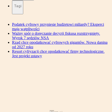
Tagi
Podatek cyfrowy przyniesie budżetowi miliardy? Eksperci
mają wątpliwości
Ważny spór o doręczanie decyzji fiskusa rozstrzygnięty.
Wyrok 7 sędziów NSA
Rząd chce opodatkować cyfrowych gigantów. Nowa danina
od 2027 roku
Resort cyfryzacji chce opodatkować firmy technologiczne.
Jest projekt ustawy