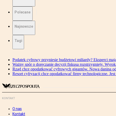
Polecane
Najnowsze
Tagi
Podatek cyfrowy przyniesie budżetowi miliardy? Eksperci maj
Ważny spór o doręczanie decyzji fiskusa rozstrzygnięty. Wyr
Rząd chce opodatkować cyfrowych gigantów. Nowa danina od
Resort cyfryzacji chce opodatkować firmy technologiczne. Jest
KONTAKT
O nas
Kontakt