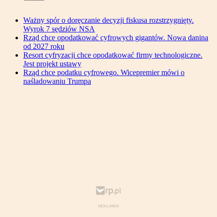
Ważny spór o doręczanie decyzji fiskusa rozstrzygnięty.
Wyrok 7 sędziów NSA
Rząd chce opodatkować cyfrowych gigantów. Nowa danina
od 2027 roku
Resort cyfryzacji chce opodatkować firmy technologiczne.
Jest projekt ustawy
Rząd chce podatku cyfrowego. Wicepremier mówi o
naśladowaniu Trumpa