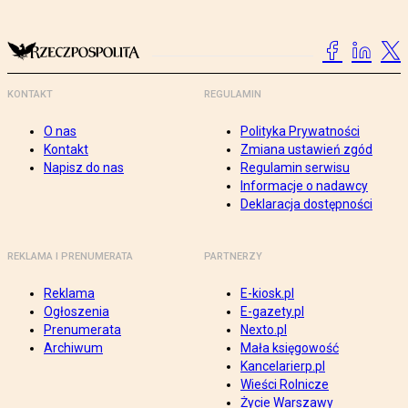
KONTAKT
REGULAMIN
O nas
Polityka Prywatności
Kontakt
Zmiana ustawień zgód
Napisz do nas
Regulamin serwisu
Informacje o nadawcy
Deklaracja dostępności
REKLAMA I PRENUMERATA
PARTNERZY
Reklama
E-kiosk.pl
Ogłoszenia
E-gazety.pl
Prenumerata
Nexto.pl
Archiwum
Mała księgowość
Kancelarierp.pl
Wieści Rolnicze
Życie Warszawy