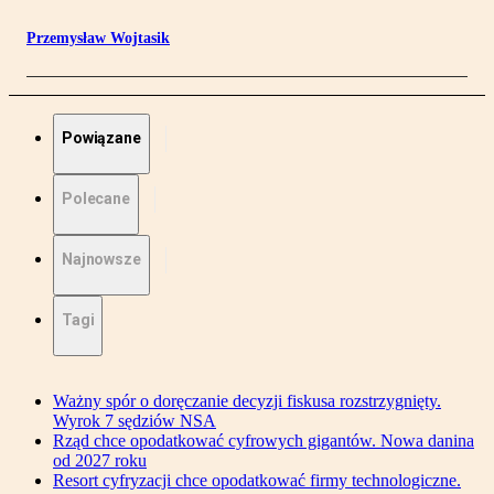
Przemysław Wojtasik
Powiązane
Polecane
Najnowsze
Tagi
Ważny spór o doręczanie decyzji fiskusa rozstrzygnięty.
Wyrok 7 sędziów NSA
Rząd chce opodatkować cyfrowych gigantów. Nowa danina
od 2027 roku
Resort cyfryzacji chce opodatkować firmy technologiczne.