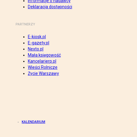
Informacje o nadawcy
Deklaracja dostępności
PARTNERZY
E-kiosk.pl
E-gazety.pl
Nexto.pl
Mała księgowość
Kancelarierp.pl
Wieści Rolnicze
Życie Warszawy
KALENDARIUM