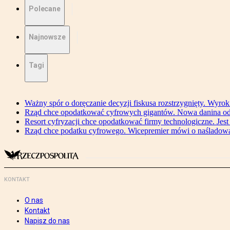
Polecane
Najnowsze
Tagi
Ważny spór o doręczanie decyzji fiskusa rozstrzygnięty. Wyr
Rząd chce opodatkować cyfrowych gigantów. Nowa danina od
Resort cyfryzacji chce opodatkować firmy technologiczne. Jest
Rząd chce podatku cyfrowego. Wicepremier mówi o naśladow
KONTAKT
O nas
Kontakt
Napisz do nas