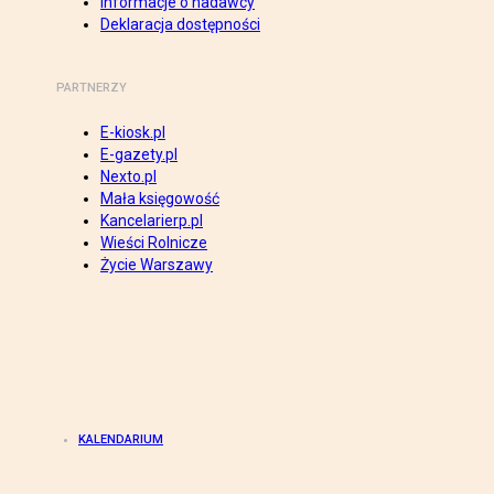
Informacje o nadawcy
Deklaracja dostępności
PARTNERZY
E-kiosk.pl
E-gazety.pl
Nexto.pl
Mała księgowość
Kancelarierp.pl
Wieści Rolnicze
Życie Warszawy
KALENDARIUM