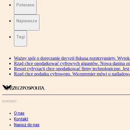
Polecane
Najnowsze
Tagi
Ważny spór o doręczanie decyzji fiskusa rozstrzygnięty. Wyr
Rząd chce opodatkować cyfrowych gigantów. Nowa danina od
Resort cyfryzacji chce opodatkować firmy technologiczne. Jest
Rząd chce podatku cyfrowego. Wicepremier mówi o naśladow
KONTAKT
O nas
Kontakt
Napisz do nas