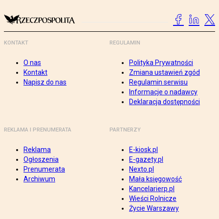
KONTAKT
REGULAMIN
O nas
Polityka Prywatności
Kontakt
Zmiana ustawień zgód
Napisz do nas
Regulamin serwisu
Informacje o nadawcy
Deklaracja dostępności
REKLAMA I PRENUMERATA
PARTNERZY
Reklama
E-kiosk.pl
Ogłoszenia
E-gazety.pl
Prenumerata
Nexto.pl
Archiwum
Mała księgowość
Kancelarierp.pl
Wieści Rolnicze
Życie Warszawy