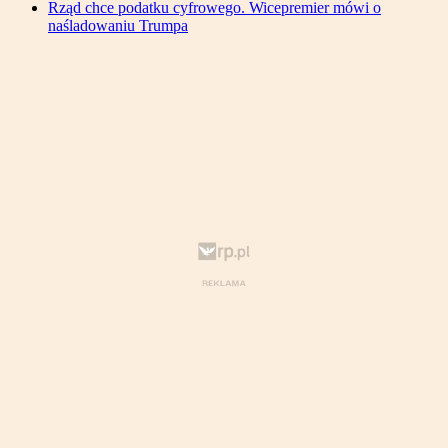
Rząd chce podatku cyfrowego. Wicepremier mówi o
naśladowaniu Trumpa