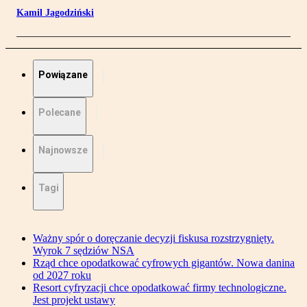
Kamil Jagodziński
Powiązane
Polecane
Najnowsze
Tagi
Ważny spór o doręczanie decyzji fiskusa rozstrzygnięty.
Wyrok 7 sędziów NSA
Rząd chce opodatkować cyfrowych gigantów. Nowa danina
od 2027 roku
Resort cyfryzacji chce opodatkować firmy technologiczne.
Jest projekt ustawy