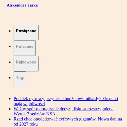
Aleksandra Tarka
Powiązane
Polecane
Najnowsze
Tagi
Podatek cyfrowy przyniesie budżetowi miliardy? Eksperci
mają wątpliwości
Ważny spór o doręczanie decyzji fiskusa rozstrzygnięty.
Wyrok 7 sędziów NSA
Rząd chce opodatkować cyfrowych gigantów. Nowa danina
od 2027 roku