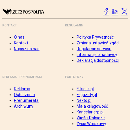
KONTAKT
REGULAMIN
O nas
Polityka Prywatności
Kontakt
Zmiana ustawień zgód
Napisz do nas
Regulamin serwisu
Informacje o nadawcy
Deklaracja dostępności
REKLAMA I PRENUMERATA
PARTNERZY
Reklama
E-kiosk.pl
Ogłoszenia
E-gazety.pl
Prenumerata
Nexto.pl
Archiwum
Mała księgowość
Kancelarierp.pl
Wieści Rolnicze
Życie Warszawy