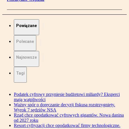
Powiązane
Polecane
Najnowsze
Tagi
Podatek cyfrowy przyniesie budżetowi miliardy? Eksperci
mają wątpliwości
Ważny spór o doręczanie decyzji fiskusa rozstrzygnięty.
Wyrok 7 sędziów NSA
Rząd chce opodatkować cyfrowych gigantów. Nowa danina
od 2027 roku
Resort cyfryzacji chce opodatkować firmy technologiczne.