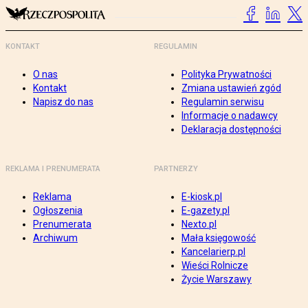
KONTAKT
REGULAMIN
O nas
Polityka Prywatności
Kontakt
Zmiana ustawień zgód
Napisz do nas
Regulamin serwisu
Informacje o nadawcy
Deklaracja dostępności
REKLAMA I PRENUMERATA
PARTNERZY
Reklama
E-kiosk.pl
Ogłoszenia
E-gazety.pl
Prenumerata
Nexto.pl
Archiwum
Mała księgowość
Kancelarierp.pl
Wieści Rolnicze
Życie Warszawy