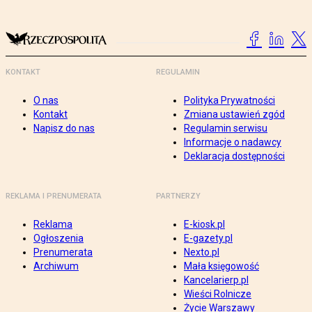
KONTAKT
REGULAMIN
O nas
Polityka Prywatności
Kontakt
Zmiana ustawień zgód
Napisz do nas
Regulamin serwisu
Informacje o nadawcy
Deklaracja dostępności
REKLAMA I PRENUMERATA
PARTNERZY
Reklama
E-kiosk.pl
Ogłoszenia
E-gazety.pl
Prenumerata
Nexto.pl
Archiwum
Mała księgowość
Kancelarierp.pl
Wieści Rolnicze
Życie Warszawy