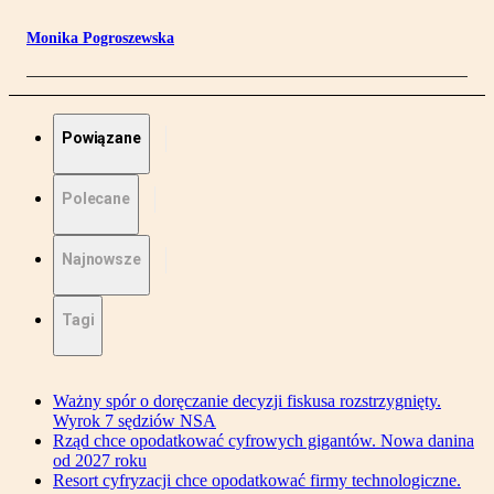
Monika Pogroszewska
Powiązane
Polecane
Najnowsze
Tagi
Ważny spór o doręczanie decyzji fiskusa rozstrzygnięty.
Wyrok 7 sędziów NSA
Rząd chce opodatkować cyfrowych gigantów. Nowa danina
od 2027 roku
Resort cyfryzacji chce opodatkować firmy technologiczne.