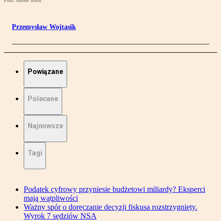
Foto: Adobe Stock
Przemysław Wojtasik
Powiązane
Polecane
Najnowsze
Tagi
Podatek cyfrowy przyniesie budżetowi miliardy? Eksperci
mają wątpliwości
Ważny spór o doręczanie decyzji fiskusa rozstrzygnięty.
Wyrok 7 sędziów NSA