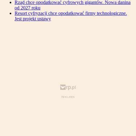
Rząd chce opodatkować cyfrowych gigantów. Nowa danina
od 2027 roku
Resort cyfryzacji chce opodatkować firmy technologiczne.
Jest projekt ustawy