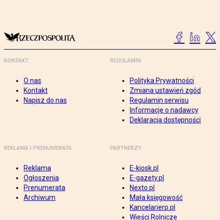
KONTAKT
REGULAMIN
O nas
Polityka Prywatności
Kontakt
Zmiana ustawień zgód
Napisz do nas
Regulamin serwisu
Informacje o nadawcy
Deklaracja dostępności
REKLAMA I PRENUMERATA
PARTNERZY
Reklama
E-kiosk.pl
Ogłoszenia
E-gazety.pl
Prenumerata
Nexto.pl
Archiwum
Mała księgowość
Kancelarierp.pl
Wieści Rolnicze