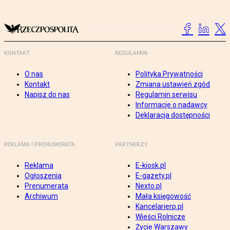
KONTAKT
REGULAMIN
O nas
Polityka Prywatności
Kontakt
Zmiana ustawień zgód
Napisz do nas
Regulamin serwisu
Informacje o nadawcy
Deklaracja dostępności
REKLAMA I PRENUMERATA
PARTNERZY
Reklama
E-kiosk.pl
Ogłoszenia
E-gazety.pl
Prenumerata
Nexto.pl
Archiwum
Mała księgowość
Kancelarierp.pl
Wieści Rolnicze
Życie Warszawy