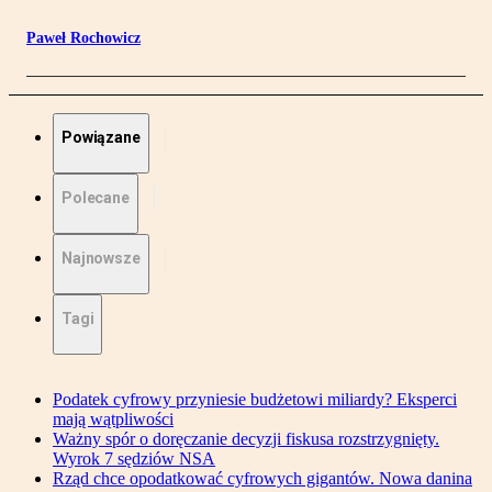
Paweł Rochowicz
Powiązane
Polecane
Najnowsze
Tagi
Podatek cyfrowy przyniesie budżetowi miliardy? Eksperci
mają wątpliwości
Ważny spór o doręczanie decyzji fiskusa rozstrzygnięty.
Wyrok 7 sędziów NSA
Rząd chce opodatkować cyfrowych gigantów. Nowa danina