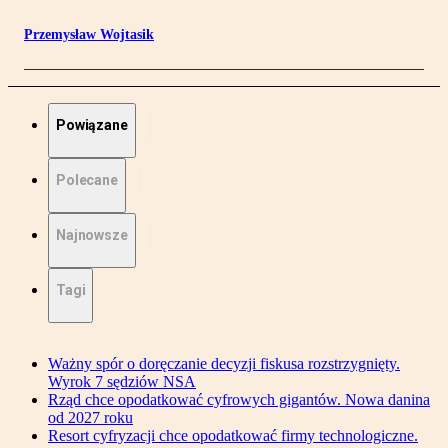
Przemysław Wojtasik
Powiązane
Polecane
Najnowsze
Tagi
Ważny spór o doręczanie decyzji fiskusa rozstrzygnięty.
Wyrok 7 sędziów NSA
Rząd chce opodatkować cyfrowych gigantów. Nowa danina
od 2027 roku
Resort cyfryzacji chce opodatkować firmy technologiczne.