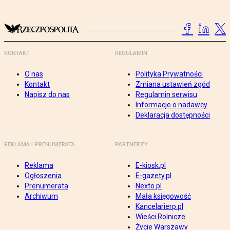
KONTAKT
REGULAMIN
O nas
Polityka Prywatności
Kontakt
Zmiana ustawień zgód
Napisz do nas
Regulamin serwisu
Informacje o nadawcy
Deklaracja dostępności
REKLAMA I PRENUMERATA
PARTNERZY
Reklama
E-kiosk.pl
Ogłoszenia
E-gazety.pl
Prenumerata
Nexto.pl
Archiwum
Mała księgowość
Kancelarierp.pl
Wieści Rolnicze
Życie Warszawy