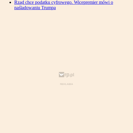
Rząd chce podatku cyfrowego. Wicepremier mówi o
naśladowaniu Trumpa