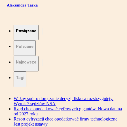
Aleksandra Tarka
Powiązane
Polecane
Najnowsze
Tagi
Ważny spór o doręczanie decyzji fiskusa rozstrzygnięty.
Wyrok 7 sędziów NSA
Rząd chce opodatkować cyfrowych gigantów. Nowa danina
od 2027 roku
Resort cyfryzacji chce opodatkować firmy technologiczne.
Jest projekt ustawy