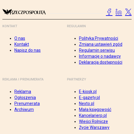
KONTAKT
REGULAMIN
O nas
Polityka Prywatności
Kontakt
Zmiana ustawień zgód
Napisz do nas
Regulamin serwisu
Informacje o nadawcy
Deklaracja dostępności
REKLAMA I PRENUMERATA
PARTNERZY
Reklama
E-kiosk.pl
Ogłoszenia
E-gazety.pl
Prenumerata
Nexto.pl
Archiwum
Mała księgowość
Kancelarierp.pl
Wieści Rolnicze
Życie Warszawy