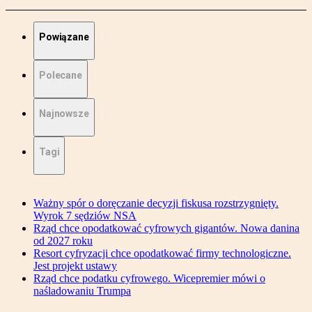
Powiązane
Polecane
Najnowsze
Tagi
Ważny spór o doręczanie decyzji fiskusa rozstrzygnięty.
Wyrok 7 sędziów NSA
Rząd chce opodatkować cyfrowych gigantów. Nowa danina
od 2027 roku
Resort cyfryzacji chce opodatkować firmy technologiczne.
Jest projekt ustawy
Rząd chce podatku cyfrowego. Wicepremier mówi o
naśladowaniu Trumpa