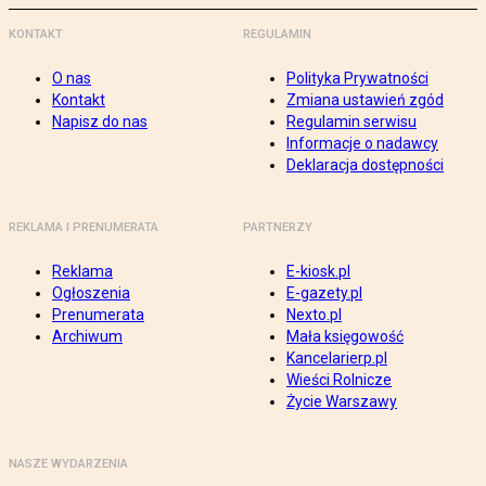
KONTAKT
REGULAMIN
O nas
Polityka Prywatności
Kontakt
Zmiana ustawień zgód
Napisz do nas
Regulamin serwisu
Informacje o nadawcy
Deklaracja dostępności
REKLAMA I PRENUMERATA
PARTNERZY
Reklama
E-kiosk.pl
Ogłoszenia
E-gazety.pl
Prenumerata
Nexto.pl
Archiwum
Mała księgowość
Kancelarierp.pl
Wieści Rolnicze
Życie Warszawy
NASZE WYDARZENIA