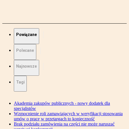
Powiązane
Polecane
Najnowsze
Tagi
Akademia zakupów publicznych - nowy dodatek dla
specjalistów
Wzmocnienie roli zamawiających w weryfikacji stosowania
umów o pracę w przetargach to konieczność
Brak podziału zamówienia na części nie może naruszać