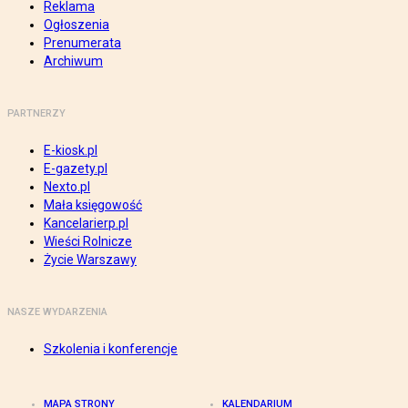
Reklama
Ogłoszenia
Prenumerata
Archiwum
PARTNERZY
E-kiosk.pl
E-gazety.pl
Nexto.pl
Mała księgowość
Kancelarierp.pl
Wieści Rolnicze
Życie Warszawy
NASZE WYDARZENIA
Szkolenia i konferencje
MAPA STRONY
KALENDARIUM