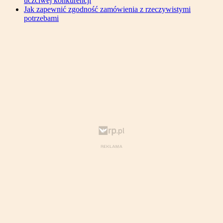
uczciwej konkurencji
Jak zapewnić zgodność zamówienia z rzeczywistymi
potrzebami