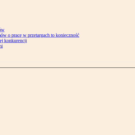
tów
ów o pracę w przetargach to konieczność
ej konkurencji
mi