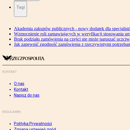
Tagi
Akademia zakupów publicznych - nowy dodatek dla specjalis
Wzmocnienie roli zamawiających w weryfikacji stosowania um
Brak podziału zamówienia na części nie może naruszać uczciw
Jak zapewnić zgodność zamówienia z rzeczywistymi potrzeba
KONTAKT
O nas
Kontakt
Napisz do nas
REGULAMIN
Polityka Prywatności
Zmiana ustawień zgód