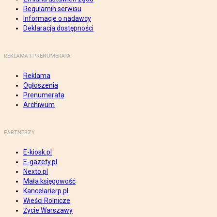
Regulamin serwisu
Informacje o nadawcy
Deklaracja dostępności
REKLAMA I PRENUMERATA
Reklama
Ogłoszenia
Prenumerata
Archiwum
PARTNERZY
E-kiosk.pl
E-gazety.pl
Nexto.pl
Mała księgowość
Kancelarierp.pl
Wieści Rolnicze
Życie Warszawy