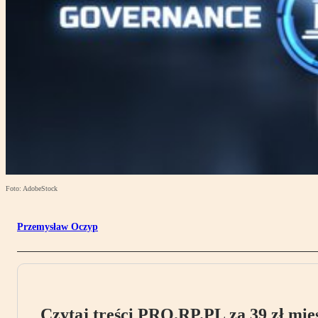
Foto: AdobeStock
Przemysław Oczyp
Czytaj treści PRO.RP.PL za 39 zł mies