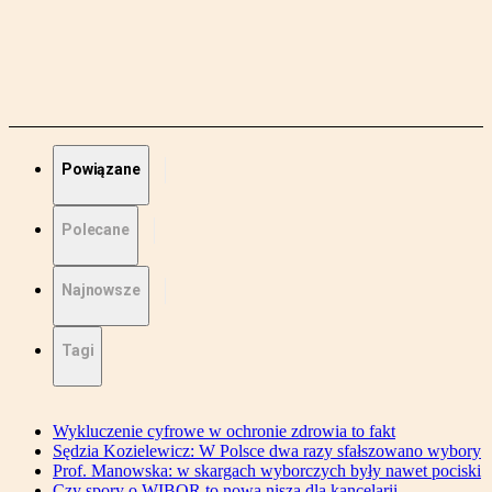
Powiązane
Polecane
Najnowsze
Tagi
Wykluczenie cyfrowe w ochronie zdrowia to fakt
Sędzia Kozielewicz: W Polsce dwa razy sfałszowano wybory
Prof. Manowska: w skargach wyborczych były nawet pociski
Czy spory o WIBOR to nowa nisza dla kancelarii