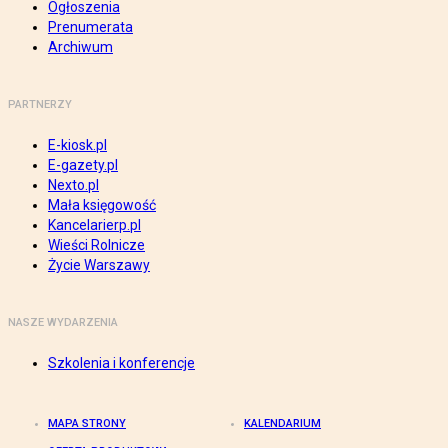
Ogłoszenia
Prenumerata
Archiwum
PARTNERZY
E-kiosk.pl
E-gazety.pl
Nexto.pl
Mała księgowość
Kancelarierp.pl
Wieści Rolnicze
Życie Warszawy
NASZE WYDARZENIA
Szkolenia i konferencje
MAPA STRONY
KALENDARIUM