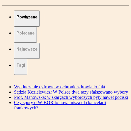
Powiązane
Polecane
Najnowsze
Tagi
Wykluczenie cyfrowe w ochronie zdrowia to fakt
Sędzia Kozielewicz: W Polsce dwa razy sfałszowano wybory
Prof. Manowska: w skargach wyborczych były nawet pociski
Czy spory o WIBOR to nowa nisza dla kancelarii
frankowych?