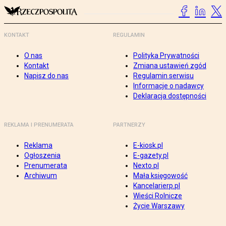
KONTAKT
REGULAMIN
O nas
Polityka Prywatności
Kontakt
Zmiana ustawień zgód
Napisz do nas
Regulamin serwisu
Informacje o nadawcy
Deklaracja dostępności
REKLAMA I PRENUMERATA
PARTNERZY
Reklama
E-kiosk.pl
Ogłoszenia
E-gazety.pl
Prenumerata
Nexto.pl
Archiwum
Mała księgowość
Kancelarierp.pl
Wieści Rolnicze
Życie Warszawy