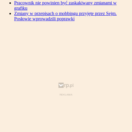
Pracownik nie powinien być zaskakiwany zmianami w
grafiku
Zmiany w przepisach o mobbingu przyjęte przez Sejm.
Posłowie wprowadzili poprawki