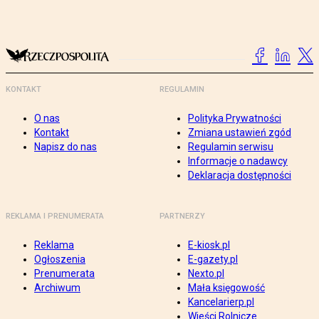
KONTAKT
REGULAMIN
O nas
Polityka Prywatności
Kontakt
Zmiana ustawień zgód
Napisz do nas
Regulamin serwisu
Informacje o nadawcy
Deklaracja dostępności
REKLAMA I PRENUMERATA
PARTNERZY
Reklama
E-kiosk.pl
Ogłoszenia
E-gazety.pl
Prenumerata
Nexto.pl
Archiwum
Mała księgowość
Kancelarierp.pl
Wieści Rolnicze