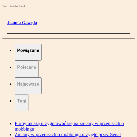
Foto: Adobe Stock
Joanna Gawęda
Powiązane
Polecane
Najnowsze
Tagi
Firmy muszą przygotować się na zmiany w przepisach o
mobbingu
Zmiany w przepisach o mobbingu przyjęte przez Senat