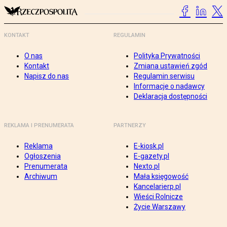
KONTAKT
REGULAMIN
O nas
Polityka Prywatności
Kontakt
Zmiana ustawień zgód
Napisz do nas
Regulamin serwisu
Informacje o nadawcy
Deklaracja dostępności
REKLAMA I PRENUMERATA
PARTNERZY
Reklama
E-kiosk.pl
Ogłoszenia
E-gazety.pl
Prenumerata
Nexto.pl
Archiwum
Mała księgowość
Kancelarierp.pl
Wieści Rolnicze
Życie Warszawy