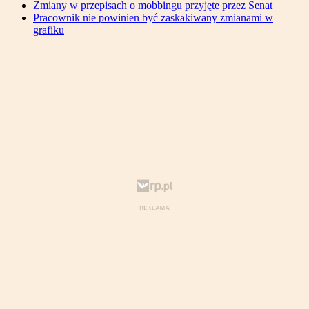
Zmiany w przepisach o mobbingu przyjęte przez Senat
Pracownik nie powinien być zaskakiwany zmianami w
grafiku