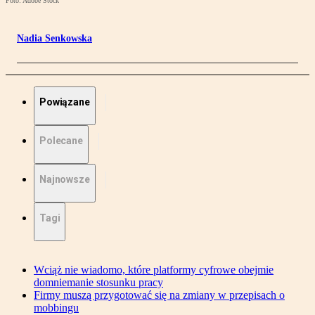
Foto: Adobe Stock
Nadia Senkowska
Powiązane
Polecane
Najnowsze
Tagi
Wciąż nie wiadomo, które platformy cyfrowe obejmie
domniemanie stosunku pracy
Firmy muszą przygotować się na zmiany w przepisach o
mobbingu