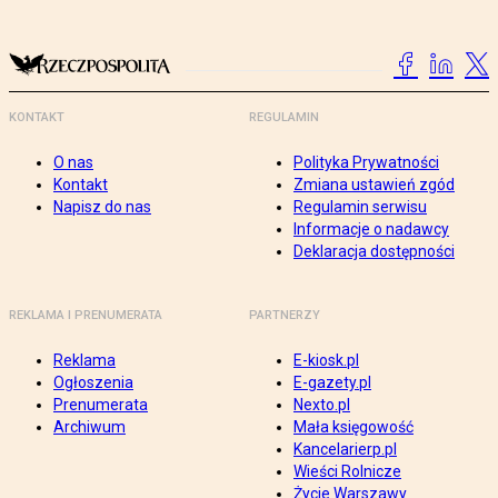
KONTAKT
REGULAMIN
O nas
Polityka Prywatności
Kontakt
Zmiana ustawień zgód
Napisz do nas
Regulamin serwisu
Informacje o nadawcy
Deklaracja dostępności
REKLAMA I PRENUMERATA
PARTNERZY
Reklama
E-kiosk.pl
Ogłoszenia
E-gazety.pl
Prenumerata
Nexto.pl
Archiwum
Mała księgowość
Kancelarierp.pl
Wieści Rolnicze
Życie Warszawy