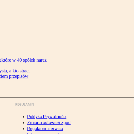
ektóre w 40 spółek naraz
ta, a kto straci
ęciem przepisów
REGULAMIN
Polityka Prywatności
Zmiana ustawień zgód
Regulamin serwisu