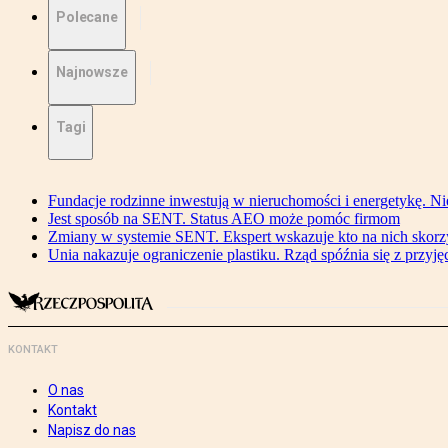
Polecane
Najnowsze
Tagi
Fundacje rodzinne inwestują w nieruchomości i energetykę. Ni
Jest sposób na SENT. Status AEO może pomóc firmom
Zmiany w systemie SENT. Ekspert wskazuje kto na nich skorzys
Unia nakazuje ograniczenie plastiku. Rząd spóźnia się z przyj
KONTAKT
O nas
Kontakt
Napisz do nas