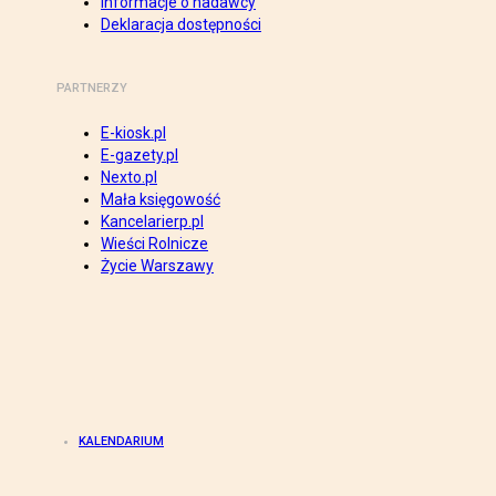
Informacje o nadawcy
Deklaracja dostępności
PARTNERZY
E-kiosk.pl
E-gazety.pl
Nexto.pl
Mała księgowość
Kancelarierp.pl
Wieści Rolnicze
Życie Warszawy
KALENDARIUM