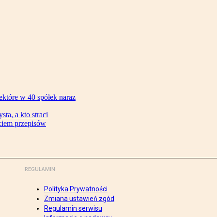
ektóre w 40 spółek naraz
ta, a kto straci
ęciem przepisów
REGULAMIN
Polityka Prywatności
Zmiana ustawień zgód
Regulamin serwisu