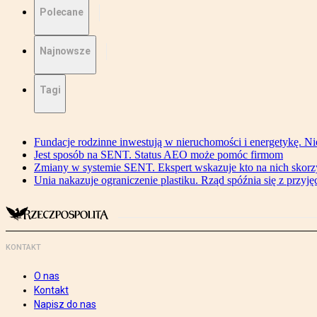
Polecane
Najnowsze
Tagi
Fundacje rodzinne inwestują w nieruchomości i energetykę. Ni
Jest sposób na SENT. Status AEO może pomóc firmom
Zmiany w systemie SENT. Ekspert wskazuje kto na nich skorzys
Unia nakazuje ograniczenie plastiku. Rząd spóźnia się z przyj
KONTAKT
O nas
Kontakt
Napisz do nas