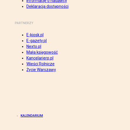
Informacje o nadawcy
Deklaracja dostępności
PARTNERZY
E-kiosk.pl
E-gazety.pl
Nexto.pl
Mała księgowość
Kancelarierp.pl
Wieści Rolnicze
Życie Warszawy
KALENDARIUM