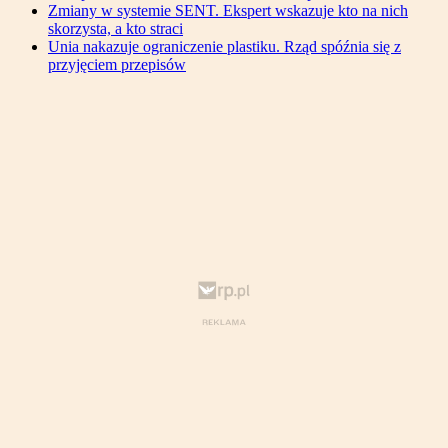
Zmiany w systemie SENT. Ekspert wskazuje kto na nich
skorzysta, a kto straci
Unia nakazuje ograniczenie plastiku. Rząd spóźnia się z
przyjęciem przepisów