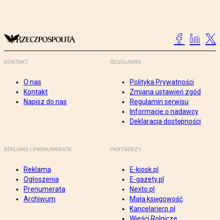
KONTAKT
REGULAMIN
O nas
Polityka Prywatności
Kontakt
Zmiana ustawień zgód
Napisz do nas
Regulamin serwisu
Informacje o nadawcy
Deklaracja dostępności
REKLAMA I PRENUMERATA
PARTNERZY
Reklama
E-kiosk.pl
Ogłoszenia
E-gazety.pl
Prenumerata
Nexto.pl
Archiwum
Mała księgowość
Kancelarierp.pl
Wieści Rolnicze