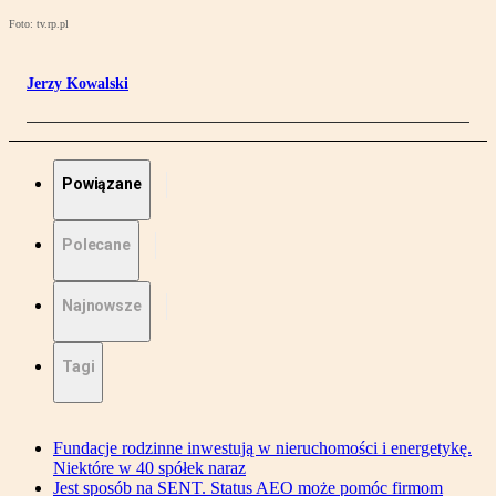
Foto: tv.rp.pl
Jerzy Kowalski
Powiązane
Polecane
Najnowsze
Tagi
Fundacje rodzinne inwestują w nieruchomości i energetykę.
Niektóre w 40 spółek naraz
Jest sposób na SENT. Status AEO może pomóc firmom