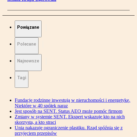
Powiązane
Polecane
Najnowsze
Tagi
Fundacje rodzinne inwestują w nieruchomości i energetykę.
Niektóre w 40 spółek naraz
Jest sposób na SENT. Status AEO może pomóc firmom
Zmiany w systemie SENT. Ekspert wskazuje kto na nich
skorzysta, a kto straci
Unia nakazuje ograniczenie plastiku. Rząd spóźnia się z
przyjęciem przepisów