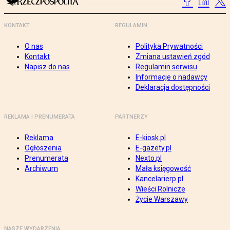
KONTAKT
REGULAMIN
O nas
Polityka Prywatności
Kontakt
Zmiana ustawień zgód
Napisz do nas
Regulamin serwisu
Informacje o nadawcy
Deklaracja dostępności
REKLAMA I PRENUMERATA
PARTNERZY
Reklama
E-kiosk.pl
Ogłoszenia
E-gazety.pl
Prenumerata
Nexto.pl
Archiwum
Mała księgowość
Kancelarierp.pl
Wieści Rolnicze
Życie Warszawy
NASZE WYDARZENIA