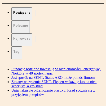
Powiązane
Polecane
Najnowsze
Tagi
Fundacje rodzinne inwestują w nieruchomości i energetykę.
Niektóre w 40 spółek naraz
Jest sposób na SENT. Status AEO może pomóc firmom
Zmiany w systemie SENT. Ekspert wskazuje kto na nich
skorzysta, a kto straci
Unia nakazuje ograniczenie plastiku. Rząd spóźnia się z
przyjęciem przepisów