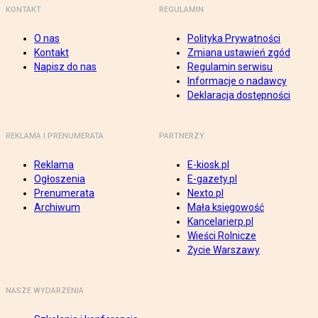
KONTAKT
REGULAMIN
O nas
Polityka Prywatności
Kontakt
Zmiana ustawień zgód
Napisz do nas
Regulamin serwisu
Informacje o nadawcy
Deklaracja dostępności
REKLAMA I PRENUMERATA
PARTNERZY
Reklama
E-kiosk.pl
Ogłoszenia
E-gazety.pl
Prenumerata
Nexto.pl
Archiwum
Mała księgowość
Kancelarierp.pl
Wieści Rolnicze
Życie Warszawy
NASZE WYDARZENIA