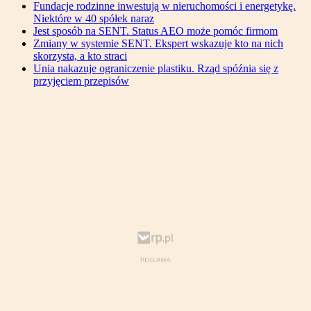
Fundacje rodzinne inwestują w nieruchomości i energetykę.
Niektóre w 40 spółek naraz
Jest sposób na SENT. Status AEO może pomóc firmom
Zmiany w systemie SENT. Ekspert wskazuje kto na nich
skorzysta, a kto straci
Unia nakazuje ograniczenie plastiku. Rząd spóźnia się z
przyjęciem przepisów