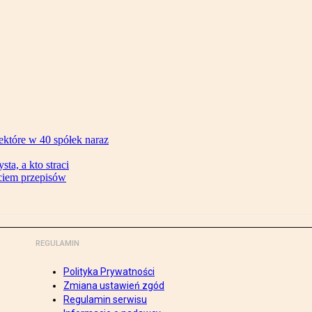
ektóre w 40 spółek naraz
ta, a kto straci
ęciem przepisów
REGULAMIN
Polityka Prywatności
Zmiana ustawień zgód
Regulamin serwisu