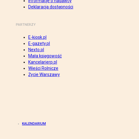
Informacje o nadawcy
Deklaracja dostępności
PARTNERZY
E-kiosk.pl
E-gazety.pl
Nexto.pl
Mała księgowość
Kancelarierp.pl
Wieści Rolnicze
Życie Warszawy
KALENDARIUM