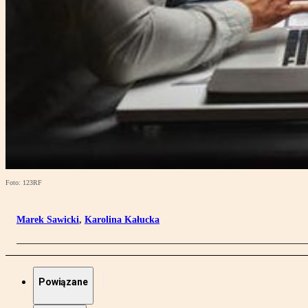
Foto: 123RF
Marek Sawicki
,
Karolina Kałucka
Powiązane