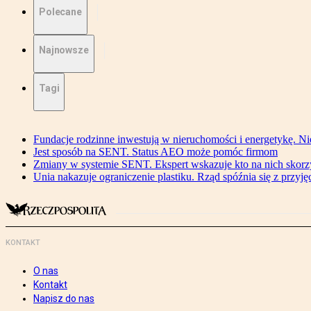
Polecane
Najnowsze
Tagi
Fundacje rodzinne inwestują w nieruchomości i energetykę. Ni
Jest sposób na SENT. Status AEO może pomóc firmom
Zmiany w systemie SENT. Ekspert wskazuje kto na nich skorzys
Unia nakazuje ograniczenie plastiku. Rząd spóźnia się z przyj
KONTAKT
O nas
Kontakt
Napisz do nas