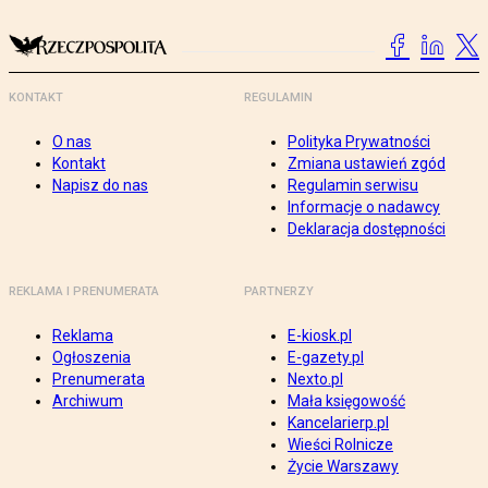
KONTAKT
REGULAMIN
O nas
Polityka Prywatności
Kontakt
Zmiana ustawień zgód
Napisz do nas
Regulamin serwisu
Informacje o nadawcy
Deklaracja dostępności
REKLAMA I PRENUMERATA
PARTNERZY
Reklama
E-kiosk.pl
Ogłoszenia
E-gazety.pl
Prenumerata
Nexto.pl
Archiwum
Mała księgowość
Kancelarierp.pl
Wieści Rolnicze
Życie Warszawy