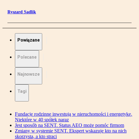
Ryszard Sadlik
Powiązane
Polecane
Najnowsze
Tagi
Fundacje rodzinne inwestują w nieruchomości i energetykę.
Niektóre w 40 spółek naraz
Jest sposób na SENT. Status AEO może pomóc firmom
Zmiany w systemie SENT. Ekspert wskazuje kto na nich
skorzysta, a kto straci