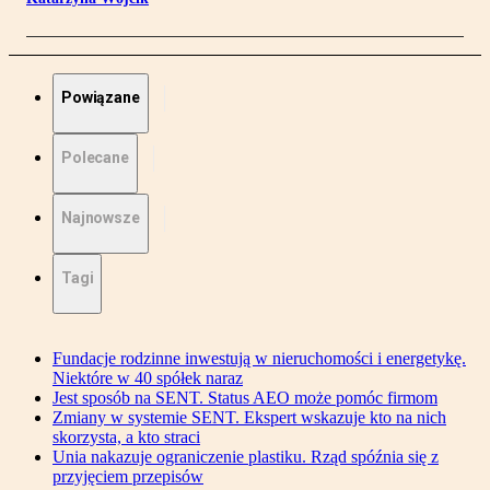
Powiązane
Polecane
Najnowsze
Tagi
Fundacje rodzinne inwestują w nieruchomości i energetykę.
Niektóre w 40 spółek naraz
Jest sposób na SENT. Status AEO może pomóc firmom
Zmiany w systemie SENT. Ekspert wskazuje kto na nich
skorzysta, a kto straci
Unia nakazuje ograniczenie plastiku. Rząd spóźnia się z
przyjęciem przepisów