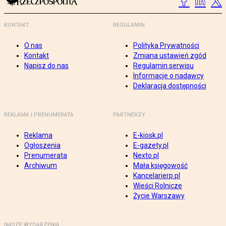
KONTAKT
REGULAMIN
O nas
Polityka Prywatności
Kontakt
Zmiana ustawień zgód
Napisz do nas
Regulamin serwisu
Informacje o nadawcy
Deklaracja dostępności
REKLAMA I PRENUMERATA
PARTNERZY
Reklama
E-kiosk.pl
Ogłoszenia
E-gazety.pl
Prenumerata
Nexto.pl
Archiwum
Mała księgowość
Kancelarierp.pl
Wieści Rolnicze
Życie Warszawy
NASZE WYDARZENIA