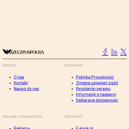
KONTAKT
REGULAMIN
O nas
Polityka Prywatności
Kontakt
Zmiana ustawień zgód
Napisz do nas
Regulamin serwisu
Informacje o nadawcy
Deklaracja dostępności
REKLAMA I PRENUMERATA
PARTNERZY
Reklama
E-kiosk.pl