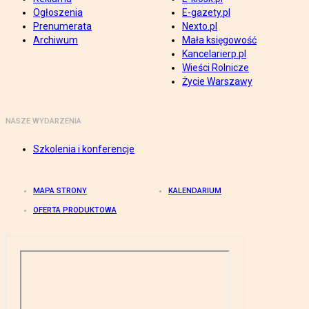
Ogłoszenia
E-gazety.pl
Prenumerata
Nexto.pl
Archiwum
Mała księgowość
Kancelarierp.pl
Wieści Rolnicze
Życie Warszawy
NASZE WYDARZENIA
Szkolenia i konferencje
MAPA STRONY
KALENDARIUM
OFERTA PRODUKTOWA