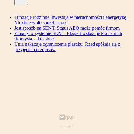
Fundacje rodzinne inwestują w nieruchomości i energetykę.
Niektóre w 40 spółek naraz
Jest sposób na SENT. Status AEO może pomóc firmom
Zmiany w systemie SENT. Ekspert wskazuje kto na nich
skorzysta, a kto straci
Unia nakazuje ograniczenie plastiku. Rząd spóźnia się z
przyjęciem przepisów