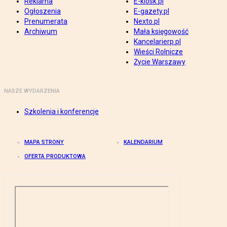
Reklama
E-kiosk.pl
Ogłoszenia
E-gazety.pl
Prenumerata
Nexto.pl
Archiwum
Mała księgowość
Kancelarierp.pl
Wieści Rolnicze
Życie Warszawy
NASZE WYDARZENIA
Szkolenia i konferencje
MAPA STRONY
KALENDARIUM
OFERTA PRODUKTOWA