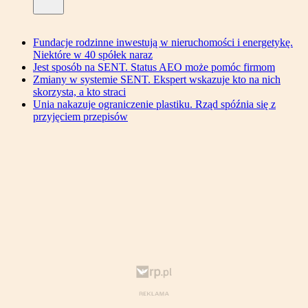
Fundacje rodzinne inwestują w nieruchomości i energetykę.
Niektóre w 40 spółek naraz
Jest sposób na SENT. Status AEO może pomóc firmom
Zmiany w systemie SENT. Ekspert wskazuje kto na nich
skorzysta, a kto straci
Unia nakazuje ograniczenie plastiku. Rząd spóźnia się z
przyjęciem przepisów