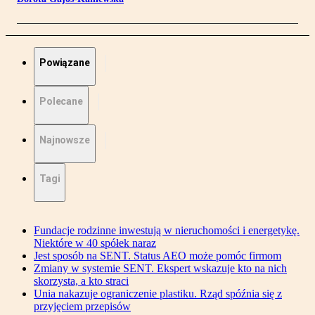
Powiązane
Polecane
Najnowsze
Tagi
Fundacje rodzinne inwestują w nieruchomości i energetykę.
Niektóre w 40 spółek naraz
Jest sposób na SENT. Status AEO może pomóc firmom
Zmiany w systemie SENT. Ekspert wskazuje kto na nich
skorzysta, a kto straci
Unia nakazuje ograniczenie plastiku. Rząd spóźnia się z
przyjęciem przepisów