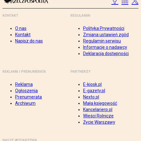
KONTAKT
REGULAMIN
O nas
Polityka Prywatności
Kontakt
Zmiana ustawień zgód
Napisz do nas
Regulamin serwisu
Informacje o nadawcy
Deklaracja dostępności
REKLAMA I PRENUMERATA
PARTNERZY
Reklama
E-kiosk.pl
Ogłoszenia
E-gazety.pl
Prenumerata
Nexto.pl
Archiwum
Mała księgowość
Kancelarierp.pl
Wieści Rolnicze
Życie Warszawy
NASZE WYDARZENIA