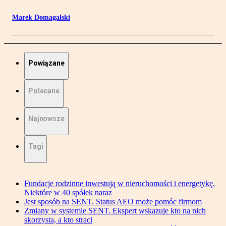
Marek Domagalski
Powiązane
Polecane
Najnowsze
Tagi
Fundacje rodzinne inwestują w nieruchomości i energetykę.
Niektóre w 40 spółek naraz
Jest sposób na SENT. Status AEO może pomóc firmom
Zmiany w systemie SENT. Ekspert wskazuje kto na nich
skorzysta, a kto straci