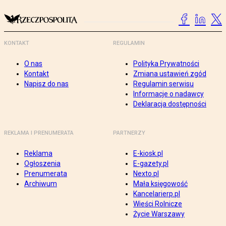
KONTAKT
REGULAMIN
O nas
Polityka Prywatności
Kontakt
Zmiana ustawień zgód
Napisz do nas
Regulamin serwisu
Informacje o nadawcy
Deklaracja dostępności
REKLAMA I PRENUMERATA
PARTNERZY
Reklama
E-kiosk.pl
Ogłoszenia
E-gazety.pl
Prenumerata
Nexto.pl
Archiwum
Mała księgowość
Kancelarierp.pl
Wieści Rolnicze
Życie Warszawy