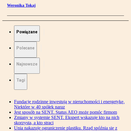
Weronika Tokaj
Powiązane
Polecane
Najnowsze
Tagi
Fundacje rodzinne inwestują w nieruchomości i energetykę.
Niektóre w 40 spółek naraz
Jest sposób na SENT. Status AEO może pomóc firmom
Zmiany w systemie SENT. Ekspert wskazuje kto na nich
skorzysta, a kto straci
Unia nakazuje ograniczenie plastiku. Rząd spóźnia się z