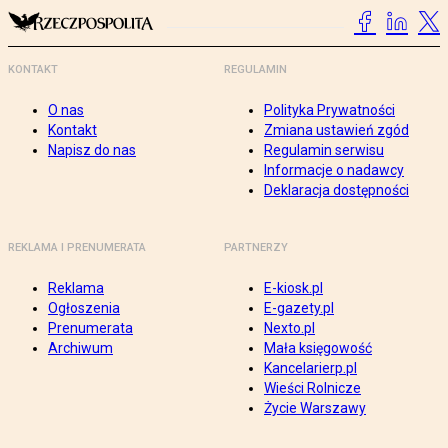
KONTAKT
REGULAMIN
O nas
Polityka Prywatności
Kontakt
Zmiana ustawień zgód
Napisz do nas
Regulamin serwisu
Informacje o nadawcy
Deklaracja dostępności
REKLAMA I PRENUMERATA
PARTNERZY
Reklama
E-kiosk.pl
Ogłoszenia
E-gazety.pl
Prenumerata
Nexto.pl
Archiwum
Mała księgowość
Kancelarierp.pl
Wieści Rolnicze
Życie Warszawy