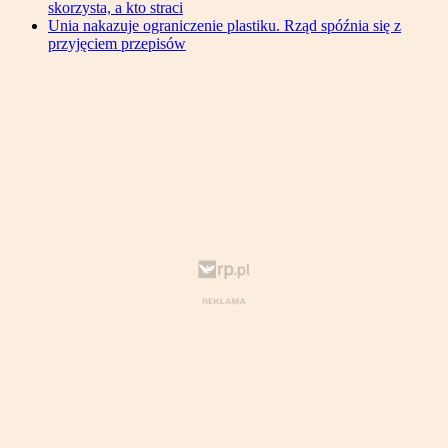
skorzysta, a kto straci
Unia nakazuje ograniczenie plastiku. Rząd spóźnia się z
przyjęciem przepisów