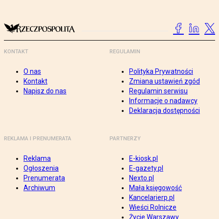
KONTAKT
REGULAMIN
O nas
Polityka Prywatności
Kontakt
Zmiana ustawień zgód
Napisz do nas
Regulamin serwisu
Informacje o nadawcy
Deklaracja dostępności
REKLAMA I PRENUMERATA
PARTNERZY
Reklama
E-kiosk.pl
Ogłoszenia
E-gazety.pl
Prenumerata
Nexto.pl
Archiwum
Mała księgowość
Kancelarierp.pl
Wieści Rolnicze
Życie Warszawy