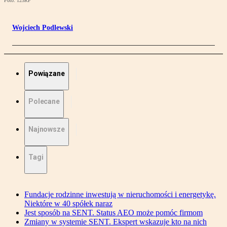
Foto: 123RF
Wojciech Podlewski
Powiązane
Polecane
Najnowsze
Tagi
Fundacje rodzinne inwestują w nieruchomości i energetykę.
Niektóre w 40 spółek naraz
Jest sposób na SENT. Status AEO może pomóc firmom
Zmiany w systemie SENT. Ekspert wskazuje kto na nich