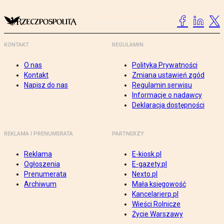
KONTAKT
REGULAMIN
O nas
Polityka Prywatności
Kontakt
Zmiana ustawień zgód
Napisz do nas
Regulamin serwisu
Informacje o nadawcy
Deklaracja dostępności
REKLAMA I PRENUMERATA
PARTNERZY
Reklama
E-kiosk.pl
Ogłoszenia
E-gazety.pl
Prenumerata
Nexto.pl
Archiwum
Mała księgowość
Kancelarierp.pl
Wieści Rolnicze
Życie Warszawy