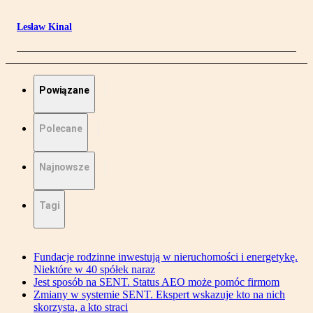
Lesław Kinal
Powiązane
Polecane
Najnowsze
Tagi
Fundacje rodzinne inwestują w nieruchomości i energetykę.
Niektóre w 40 spółek naraz
Jest sposób na SENT. Status AEO może pomóc firmom
Zmiany w systemie SENT. Ekspert wskazuje kto na nich
skorzysta, a kto straci