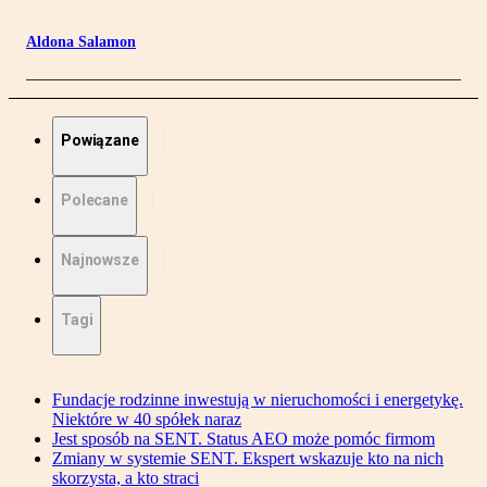
Aldona Salamon
Powiązane
Polecane
Najnowsze
Tagi
Fundacje rodzinne inwestują w nieruchomości i energetykę.
Niektóre w 40 spółek naraz
Jest sposób na SENT. Status AEO może pomóc firmom
Zmiany w systemie SENT. Ekspert wskazuje kto na nich
skorzysta, a kto straci