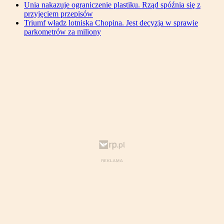
Unia nakazuje ograniczenie plastiku. Rząd spóźnia się z
przyjęciem przepisów
Triumf władz lotniska Chopina. Jest decyzja w sprawie
parkometrów za miliony