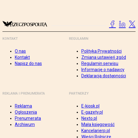
KONTAKT
REGULAMIN
O nas
Polityka Prywatności
Kontakt
Zmiana ustawień zgód
Napisz do nas
Regulamin serwisu
Informacje o nadawcy
Deklaracja dostępności
REKLAMA I PRENUMERATA
PARTNERZY
Reklama
E-kiosk.pl
Ogłoszenia
E-gazety.pl
Prenumerata
Nexto.pl
Archiwum
Mała księgowość
Kancelarierp.pl
Wieści Rolnicze