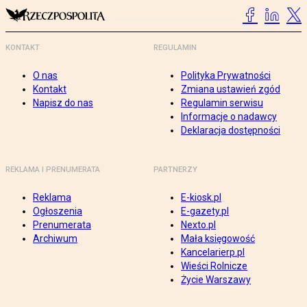
KONTAKT
REGULAMIN
O nas
Polityka Prywatności
Kontakt
Zmiana ustawień zgód
Napisz do nas
Regulamin serwisu
Informacje o nadawcy
Deklaracja dostępności
REKLAMA I PRENUMERATA
PARTNERZY
Reklama
E-kiosk.pl
Ogłoszenia
E-gazety.pl
Prenumerata
Nexto.pl
Archiwum
Mała księgowość
Kancelarierp.pl
Wieści Rolnicze
Życie Warszawy