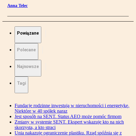
Anna Telec
Powiązane
Polecane
Najnowsze
Tagi
Fundacje rodzinne inwestują w nieruchomości i energetykę.
Niektóre w 40 spółek naraz
Jest sposób na SENT. Status AEO może pomóc firmom
Zmiany w systemie SENT. Ekspert wskazuje kto na nich
skorzysta, a kto straci
Unia nakazuje ograniczenie plastiku. Rząd spóźnia się z