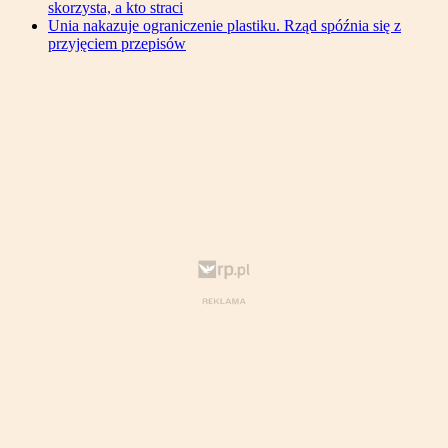
skorzysta, a kto straci
Unia nakazuje ograniczenie plastiku. Rząd spóźnia się z
przyjęciem przepisów