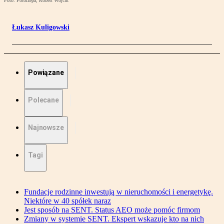
Foto: Fotorzepa, Robert Wójcik
Łukasz Kuligowski
Powiązane
Polecane
Najnowsze
Tagi
Fundacje rodzinne inwestują w nieruchomości i energetykę.
Niektóre w 40 spółek naraz
Jest sposób na SENT. Status AEO może pomóc firmom
Zmiany w systemie SENT. Ekspert wskazuje kto na nich