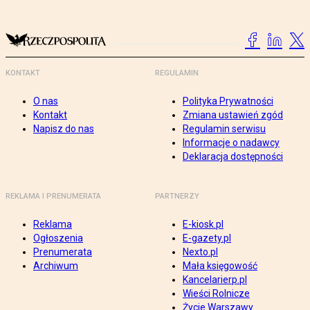
KONTAKT
REGULAMIN
O nas
Polityka Prywatności
Kontakt
Zmiana ustawień zgód
Napisz do nas
Regulamin serwisu
Informacje o nadawcy
Deklaracja dostępności
REKLAMA I PRENUMERATA
PARTNERZY
Reklama
E-kiosk.pl
Ogłoszenia
E-gazety.pl
Prenumerata
Nexto.pl
Archiwum
Mała księgowość
Kancelarierp.pl
Wieści Rolnicze
Życie Warszawy