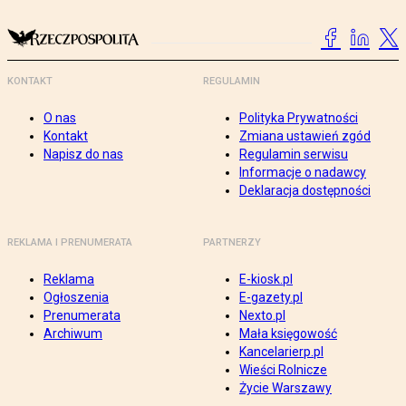
KONTAKT
REGULAMIN
O nas
Polityka Prywatności
Kontakt
Zmiana ustawień zgód
Napisz do nas
Regulamin serwisu
Informacje o nadawcy
Deklaracja dostępności
REKLAMA I PRENUMERATA
PARTNERZY
Reklama
E-kiosk.pl
Ogłoszenia
E-gazety.pl
Prenumerata
Nexto.pl
Archiwum
Mała księgowość
Kancelarierp.pl
Wieści Rolnicze
Życie Warszawy