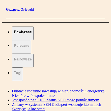
Grzegorz Orłowski
Powiązane
Polecane
Najnowsze
Tagi
Fundacje rodzinne inwestują w nieruchomości i energetykę.
Niektóre w 40 spółek naraz
Jest sposób na SENT. Status AEO może pomóc firmom
Zmiany w systemie SENT. Ekspert wskazuje kto na nich
skorzysta, a kto straci