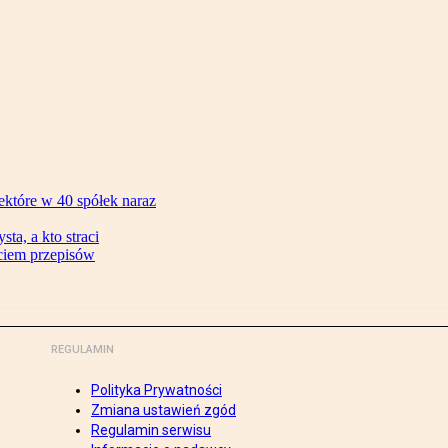
ektóre w 40 spółek naraz
ta, a kto straci
ęciem przepisów
REGULAMIN
Polityka Prywatności
Zmiana ustawień zgód
Regulamin serwisu