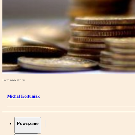
Foto: www.sxc.hu
Michał Kołtuniak
Powiązane