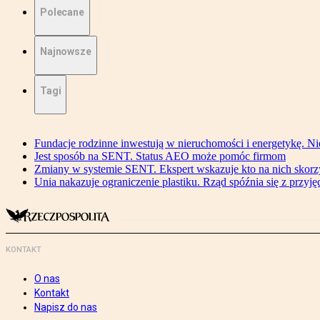
Polecane
Najnowsze
Tagi
Fundacje rodzinne inwestują w nieruchomości i energetykę. Ni
Jest sposób na SENT. Status AEO może pomóc firmom
Zmiany w systemie SENT. Ekspert wskazuje kto na nich skorzys
Unia nakazuje ograniczenie plastiku. Rząd spóźnia się z przyj
KONTAKT
O nas
Kontakt
Napisz do nas