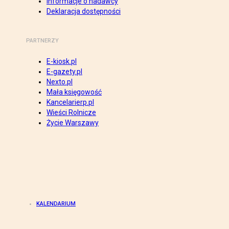
Informacje o nadawcy
Deklaracja dostępności
PARTNERZY
E-kiosk.pl
E-gazety.pl
Nexto.pl
Mała księgowość
Kancelarierp.pl
Wieści Rolnicze
Życie Warszawy
KALENDARIUM