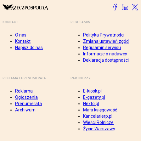
KONTAKT
REGULAMIN
O nas
Polityka Prywatności
Kontakt
Zmiana ustawień zgód
Napisz do nas
Regulamin serwisu
Informacje o nadawcy
Deklaracja dostępności
REKLAMA I PRENUMERATA
PARTNERZY
Reklama
E-kiosk.pl
Ogłoszenia
E-gazety.pl
Prenumerata
Nexto.pl
Archiwum
Mała księgowość
Kancelarierp.pl
Wieści Rolnicze
Życie Warszawy