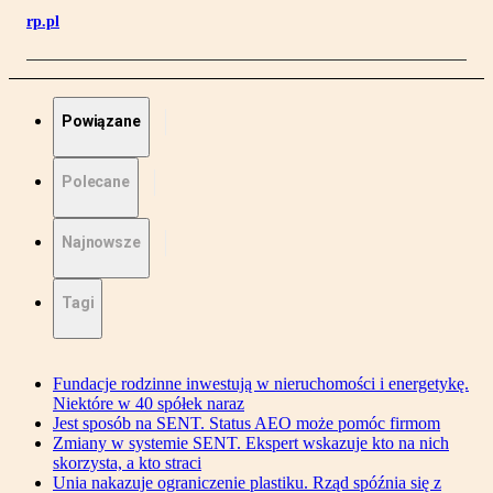
rp.pl
Powiązane
Polecane
Najnowsze
Tagi
Fundacje rodzinne inwestują w nieruchomości i energetykę.
Niektóre w 40 spółek naraz
Jest sposób na SENT. Status AEO może pomóc firmom
Zmiany w systemie SENT. Ekspert wskazuje kto na nich
skorzysta, a kto straci
Unia nakazuje ograniczenie plastiku. Rząd spóźnia się z