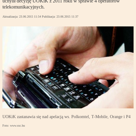
uchylił decyzję UOKiK z 2011 roku w sprawie 4 operatorów
telekomunikacyjnych.
Aktualizacja:
23.06.2015 11:54
Publikacja:
23.06.2015 11:37
UOKiK zastanawia się nad apelacją ws. Polkomtel, T-Mobile, Orange i P4
Foto: www.sxc.hu