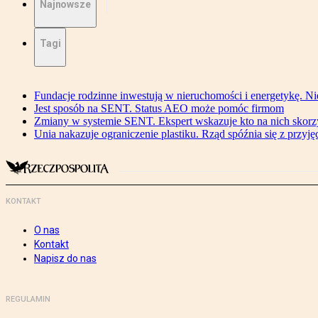
Najnowsze
Tagi
Fundacje rodzinne inwestują w nieruchomości i energetykę. Ni
Jest sposób na SENT. Status AEO może pomóc firmom
Zmiany w systemie SENT. Ekspert wskazuje kto na nich skorzys
Unia nakazuje ograniczenie plastiku. Rząd spóźnia się z przyj
KONTAKT
O nas
Kontakt
Napisz do nas
REGULAMIN