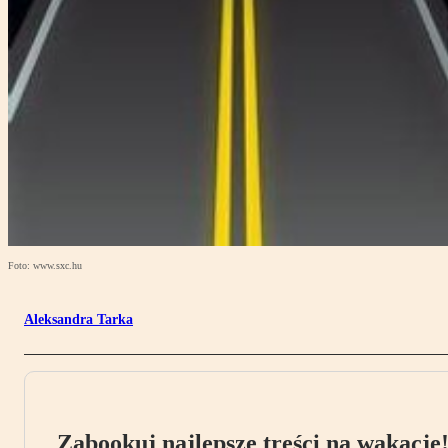
Foto: www.sxc.hu
Aleksandra Tarka
Zabookuj najlepsze treści na wakacje