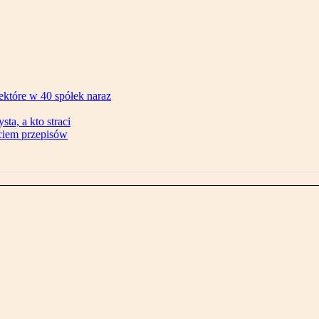
ektóre w 40 spółek naraz
ta, a kto straci
ęciem przepisów