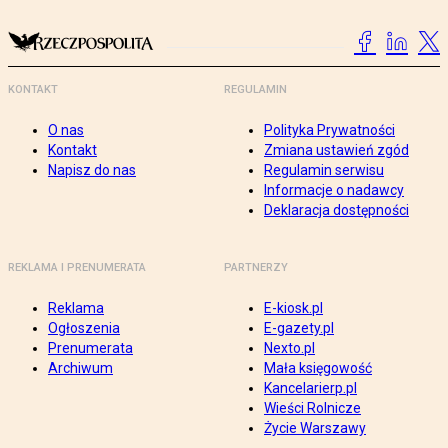
KONTAKT
REGULAMIN
O nas
Polityka Prywatności
Kontakt
Zmiana ustawień zgód
Napisz do nas
Regulamin serwisu
Informacje o nadawcy
Deklaracja dostępności
REKLAMA I PRENUMERATA
PARTNERZY
Reklama
E-kiosk.pl
Ogłoszenia
E-gazety.pl
Prenumerata
Nexto.pl
Archiwum
Mała księgowość
Kancelarierp.pl
Wieści Rolnicze
Życie Warszawy