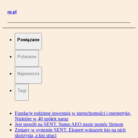
rp.pl
Powiązane
Polecane
Najnowsze
Tagi
Fundacje rodzinne inwestują w nieruchomości i energetykę.
Niektóre w 40 spółek naraz
Jest sposób na SENT. Status AEO może pomóc firmom
Zmiany w systemie SENT. Ekspert wskazuje kto na nich
skorzysta, a kto straci