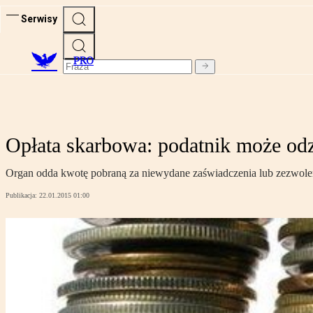
Serwisy
PRO
Opłata skarbowa: podatnik może od
Organ odda kwotę pobraną za niewydane zaświadczenia lub zezwoleni
Publikacja:
22.01.2015 01:00