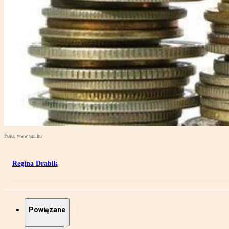
Foto: www.sxc.hu
Regina Drabik
Powiązane