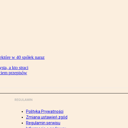
ektóre w 40 spółek naraz
ta, a kto straci
ęciem przepisów
REGULAMIN
Polityka Prywatności
Zmiana ustawień zgód
Regulamin serwisu