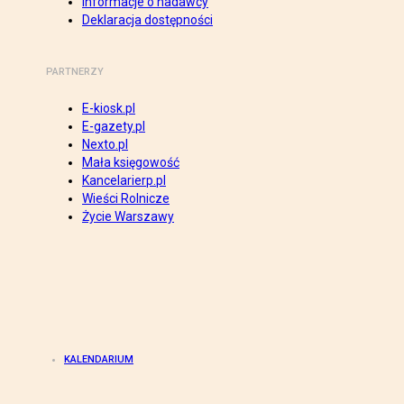
Informacje o nadawcy
Deklaracja dostępności
PARTNERZY
E-kiosk.pl
E-gazety.pl
Nexto.pl
Mała księgowość
Kancelarierp.pl
Wieści Rolnicze
Życie Warszawy
KALENDARIUM