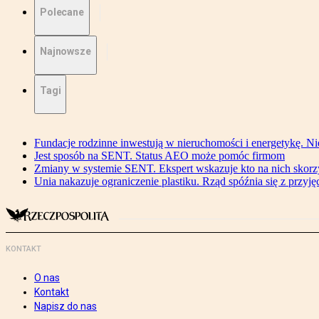
Polecane
Najnowsze
Tagi
Fundacje rodzinne inwestują w nieruchomości i energetykę. Ni
Jest sposób na SENT. Status AEO może pomóc firmom
Zmiany w systemie SENT. Ekspert wskazuje kto na nich skorzys
Unia nakazuje ograniczenie plastiku. Rząd spóźnia się z przyj
KONTAKT
O nas
Kontakt
Napisz do nas